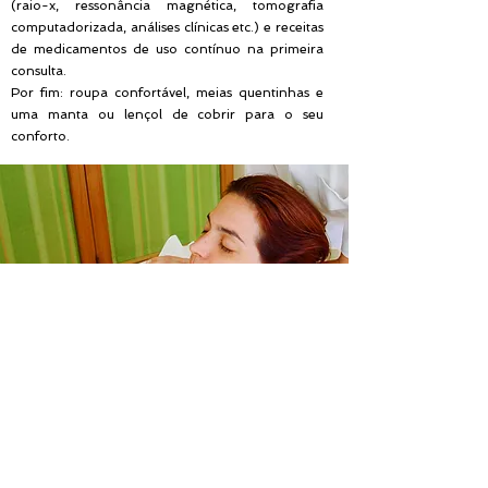
(raio-x, ressonância magnética, tomografia
computadorizada, análises clínicas etc.) e receitas
de medicamentos de uso contínuo na primeira
consulta.
Por fim: roupa confortável, meias quentinhas e
uma manta ou lençol de cobrir para o seu
conforto.
GABRIELA FREUDENREICH
Fisioterapeuta
Ordem dos Fisioterapeutas nº 6634
LISBOA
- CASCAIS -
OEIRAS
SINTRA - MARGEM SUL